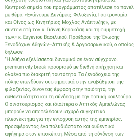
Κεντρικό σημείο του προγράμματος αποτέλεσε το πάνελ
με θέμα: «Ενώνουμε Δυνάμεις: Φιλοξενία, Γαστρονομία
και Οίνος ως Κινητήριος Μοχλός Ανάπτυξης», με
συντονιστή τον κ. Γιάννη Καρακάση και τη συμμετοχή
των:• κ. Ευγένιου Βασιλικού, Προέδρου της Ένωσης
Ξενοδόχων Αθηνών–Αττικής & Αργοσαρωνικού, ο οποίος
δηλωσε:
‘’Η Αθήνα εξελίσσεται δυναμικά σε έναν σύγχρονο,
premium city break προορισμό με διεθνή απήχηση και
ολοένα πιο διακριτή ταυτότητα. Τα ξενοδοχεία της
πόλης επενδύουν συστηματικά στην αναβάθμιση της
φιλοξενίας, δίνοντας έμφαση στην ποιότητα, την
αυθεντικότητα και τη σύνδεση με την τοπική κουλτούρα.
Ο οινοτουρισμός και ιδιαίτερα ο Αττικός Αμπελώνας
μπορούν να αποτελέσουν ισχυρό συγκριτικό
πλεονέκτημα για την ενίσχυση αυτής της εμπειρίας,
προσφέροντας ένα πολυδιάστατο και αυθεντικό
αφήγημα στον επισκέπτη. Μέσα από τη σύνδεση των