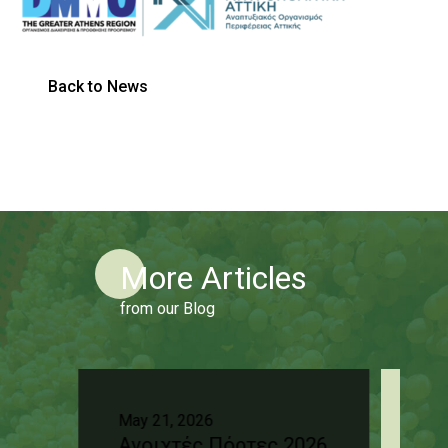
Back to News
More Articles
from our Blog
May 21, 2026
Oct
Ανοιχτές Πόρτες 2026
Δε