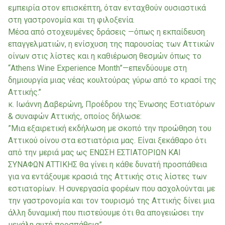
εμπειρία στον επισκέπτη, όταν ενταχθούν ουσιαστικά
στη γαστρονομία και τη φιλοξενία.
Μέσα από στοχευμένες δράσεις —όπως η εκπαίδευση
επαγγελματιών, η ενίσχυση της παρουσίας των Αττικών
οίνων στις λίστες και η καθιέρωση θεσμών όπως το
“Athens Wine Experience Month”—επενδύουμε στη
δημιουργία μιας νέας κουλτούρας γύρω από το κρασί της
Αττικής.’’
κ. Ιωάννη Δαβερώνη, Προέδρου της Ένωσης Εστιατόρων
& συναφών Αττικής, οποίος δήλωσε:
”Μια εξαιρετική εκδήλωση με σκοπό την προώθηση του
Αττικού οίνου στα εστιατόρια μας. Είναι ξεκάθαρο ότι
από την μεριά μας ως ΕΝΩΣΗ ΕΣΤΙΑΤΟΡΙΩΝ ΚΑΙ
ΣΥΝΑΦΩΝ ΑΤΤΙΚΗΣ θα γίνει η κάθε δυνατή προσπάθεια
για να εντάξουμε κρασιά της Αττικής στις λίστες των
εστιατορίων. Η συνεργασία φορέων που ασχολούνται με
την γαστρονομία και τον τουρισμό της Αττικής δίνει μια
άλλη δυναμική που πιστεύουμε ότι θα απογειώσει την
μεγάλη αυτή προσπάθεια”.