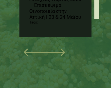
– Επισκέψιμα
Tag
Οινοποιεία στην
Αττική | 23 & 24 Μαΐου
Tags: