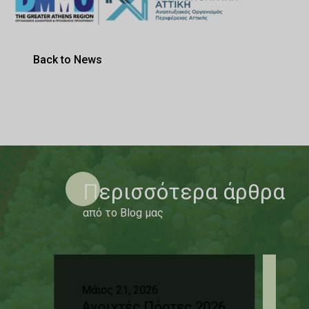
Back to News
Περισσότερα άρθρα
από το Blog μας
Μάιος 21, 2026
Οκτ
Ανοιχτές Πόρτες 2026
Δε