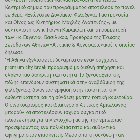
Κεντρικό σημείο του προγράμματος αποτέλεσε το πάνελ
με θέμα: «Ενώνουμε Δυνάμεις: Φιλοξενία, Γαστρονομία
και Οίνος ως Κινητήριος Μοχλός Ανάπτυξης», με
συντονιστή τον κ. Γιάννη Καρακάση και τη συμμετοχή
των:• κ. Ευγένιου Βασιλικού, Προέδρου της Ένωσης
Ξενοδόχων Αθηνών–Αττικής & Αργοσαρωνικού, ο οποίος
δηλωσε:
‘’Η Αθήνα εξελίσσεται δυναμικά σε έναν σύγχρονο,
premium city break προορισμό με διεθνή απήχηση και
ολοένα πιο διακριτή ταυτότητα. Τα ξενοδοχεία της
πόλης επενδύουν συστηματικά στην αναβάθμιση της
φιλοξενίας, δίνοντας έμφαση στην ποιότητα, την
αυθεντικότητα και τη σύνδεση με την τοπική κουλτούρα.
Ο οινοτουρισμός και ιδιαίτερα ο Αττικός Αμπελώνας
μπορούν να αποτελέσουν ισχυρό συγκριτικό
πλεονέκτημα για την ενίσχυση αυτής της εμπειρίας,
προσφέροντας ένα πολυδιάστατο και αυθεντικό
αφήγημα στον επισκέπτη. Μέσα από τη σύνδεση των