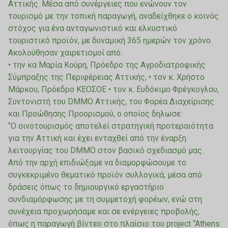
Αττικής. Μέσα από συνέργειες που ενώνουν τον
τουρισμό με την τοπική παραγωγή, αναδείχθηκε ο κοινός
στόχος για ένα ανταγωνιστικό και ελκυστικό
τουριστικό προϊόν, με δυναμική 365 ημερών τον χρόνο.
Ακολούθησαν χαιρετισμοί από:
• την κα Μαρία Κούρη, Πρόεδρο της Αγροδιατροφικής
Σύμπραξης της Περιφέρειας Αττικής, • τον κ. Χρήστο
Μάρκου, Πρόεδρο ΚΕΟΣΟΕ • τον κ. Ευδόκιμο Φρέγκογλου,
Συντονιστή του DMMO Αττικής, του Φορέα Διαχείρισης
και Προώθησης Προορισμού, ο οποίος δηλωσε:
‘’Ο οινοτουρισμός αποτελεί στρατηγική προτεραιότητα
για την Αττική και έχει ενταχθεί από την έναρξη
λειτουργίας του DMMO στον βασικό σχεδιασμό μας.
Από την αρχή επιδιώξαμε να διαμορφώσουμε το
συγκεκριμένο θεματικό προϊόν συλλογικά, μέσα από
δράσεις όπως το δημιουργικό εργαστήριο
συνδιαμόρφωσης με τη συμμετοχή φορέων, ενώ στη
συνέχεια προχωρήσαμε και σε ενέργειες προβολής,
όπως η παραγωγή βίντεο στο πλαίσιο του project “Athens