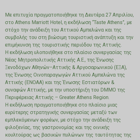
Με επιτυχία πραγματοποιήθηκε τη Δευτέρα 27 Απριλίου,
στο Athens Marriott Hotel, η εκδήλωση “Taste Athens”, με
στόχο την ανάδειξη του Αττικού Αμπελώνα και της
συμβολής του στη βιώσιμη τουριστική ανάπτυξη και την
επιμήκυνση της τουριστικής περιόδου της Αττικής.
Η εκδήλωση υλοποιήθηκε στο πλαίσιο συνεργασίας της
Νέας Μητροπολιτικής Αττικής Α.Ε., της Ένωσης
Ξενοδόχων Αθηνών–Αττικής & Αργοσαρωνικού (ΕΞΑ),
της Ένωσης Οινοπαραγωγών Αττικού Αμπελώνα της
Αττικής (ΕΝΟΑΑ) και της Ένωσης Εστιατόρων &
συναφών Αττικής, με την υποστήριξη του DMMO της
Περιφέρειας Αττικής – Greater Athens Region.
Η εκδήλωση πραγματοποιήθηκε στο πλαίσιο μιας
ευρύτερης στρατηγικής συνεργασίας μεταξύ των
εμπλεκόμενων φορέων, με στόχο την ανάδειξη της
φιλοξενίας, της γαστρονομίας και της οινικής
κουλτούρας ως βασικών πυλώνων της ταυτότητας της