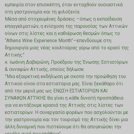
εμπειρία στον επισκέπτη, όταν ενταχθούν ουσιαστικά
στη γαστρονομία και τη φιλοξενία.
Μέσα από στοχευμένες δράσεις —όπως η εκπαίδευση
επαγγελματιών, η ενίσχυση της παρουσίας των Αττικών
οίνων στις λίστες και η καθιέρωση θεσμών όπως το
“Athens Wine Experience Month”—επενδύουμε στη
δημιουργία μιας νέας κουλτούρας γύρω από το κρασί της
Αττικής.’’
κ. Ιωάννη Δαβερώνη, Προέδρου της Ένωσης Εστιατόρων
& συναφών Αττικής, οποίος δήλωσε:
”Μια εξαιρετική εκδήλωση με σκοπό την προώθηση του
Αττικού οίνου στα εστιατόρια μας. Είναι ξεκάθαρο ότι
από την μεριά μας ως ΕΝΩΣΗ ΕΣΤΙΑΤΟΡΙΩΝ ΚΑΙ
ΣΥΝΑΦΩΝ ΑΤΤΙΚΗΣ θα γίνει η κάθε δυνατή προσπάθεια
για να εντάξουμε κρασιά της Αττικής στις λίστες των
εστιατορίων. Η συνεργασία φορέων που ασχολούνται με
την γαστρονομία και τον τουρισμό της Αττικής δίνει μια
άλλη δυναμική που πιστεύουμε ότι θα απογειώσει την
μεγάλη αυτή προσπάθεια”.