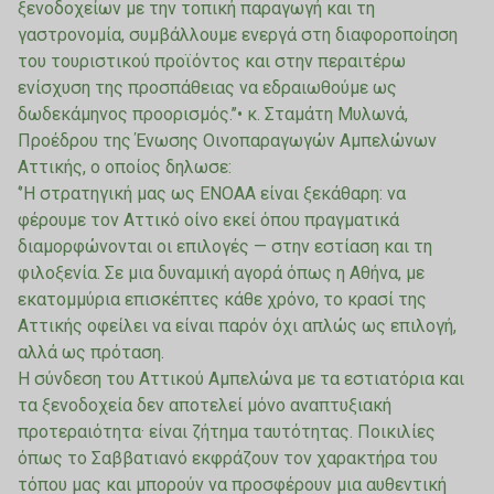
ξενοδοχείων με την τοπική παραγωγή και τη
γαστρονομία, συμβάλλουμε ενεργά στη διαφοροποίηση
του τουριστικού προϊόντος και στην περαιτέρω
ενίσχυση της προσπάθειας να εδραιωθούμε ως
δωδεκάμηνος προορισμός.’’• κ. Σταμάτη Μυλωνά,
Προέδρου της Ένωσης Οινοπαραγωγών Αμπελώνων
Αττικής, ο οποίος δηλωσε:
‘’Η στρατηγική μας ως ΕΝΟΑΑ είναι ξεκάθαρη: να
φέρουμε τον Αττικό οίνο εκεί όπου πραγματικά
διαμορφώνονται οι επιλογές — στην εστίαση και τη
φιλοξενία. Σε μια δυναμική αγορά όπως η Αθήνα, με
εκατομμύρια επισκέπτες κάθε χρόνο, το κρασί της
Αττικής οφείλει να είναι παρόν όχι απλώς ως επιλογή,
αλλά ως πρόταση.
Η σύνδεση του Αττικού Αμπελώνα με τα εστιατόρια και
τα ξενοδοχεία δεν αποτελεί μόνο αναπτυξιακή
προτεραιότητα· είναι ζήτημα ταυτότητας. Ποικιλίες
όπως το Σαββατιανό εκφράζουν τον χαρακτήρα του
τόπου μας και μπορούν να προσφέρουν μια αυθεντική