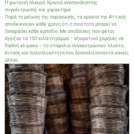
Η φωτεινή πλευρά: Κρασιά ανεπανάληπτης
συγκέντρωσης και χαρακτήρα
Παρά τη μείωση της παραγωγής, τα κρασιά της Αττικής
αποδεικνύουν κάθε χρόνο ότι η ποιότητα μπορεί να
ξεπεράσει κάθε εμπόδιο. Με αποδόσεις που φέτος
άγγιξαν τα 150 κιλά/στρέμμα – εξαιρετικά χαμηλές σε
διεθνή κλίμακα – τα σταφύλια συγκεντρώνουν πλούτο,
ένταση και πολυπλοκότητα που δύσκολα συναντά κανείς
αλλού.