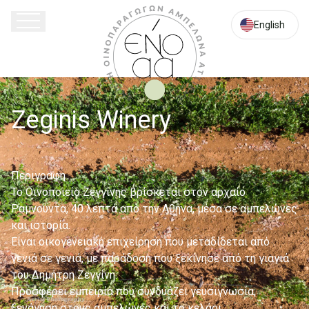
????.
???????
English
62,
?????????,
19007
Attica
Zeginis Winery
Περιγραφη
Το Οινοποιείο Ζεγγίνης βρίσκεται στον αρχαίο
Ραμνούντα, 40 λεπτά από την Αθήνα, μέσα σε αμπελώνες
και ιστορία.
Είναι οικογενειακή επιχείρηση που μεταδίδεται από
γενιά σε γενιά, με παράδοση που ξεκίνησε από τη γιαγιά
του Δημήτρη Ζεγγίνη.
Προσφέρει εμπειρία που συνδυάζει γευσιγνωσία,
ξενάγηση στους αμπελώνες και το κελάρι.