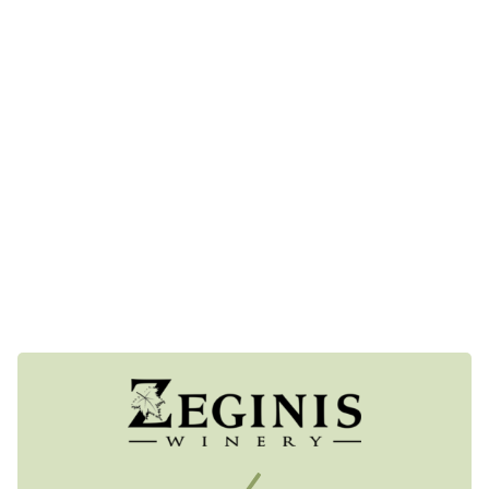
Καλλιεργεί Σαββατιανό, Ασύρτικο, Chardonnay,
Αγιωργίτικο και Merlot, αναδεικνύοντας το terroir του
Μαραθώνα.
Η φιλοσοφία τους βασίζεται στον σεβασμό στη φύση
και την αγάπη για το κρασί.
Στον αρχαίο Ραμνούντα κοντά στην Αθήνα το οινοποιείο
Ζεγγίνης προσφέρει μια μοναδική οινική εμπειρία,
συνδυάζοντας παράδοση και σύγχρονες τεχνικές. Με
οικογενειακή ιστορία και σεβασμό στη φύση, παράγει
κρασιά που εκφράζουν τον χαρακτήρα του Μαραθώνα,
βασισμένα σε ντόπιες και διεθνείς ποικιλίες.